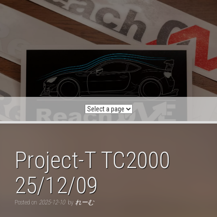
Skip
to
content
Project-T TC2000
25/12/09
Posted on
2025-12-10
by
れーむ